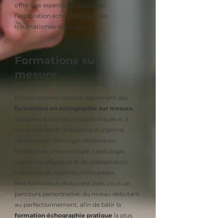
offre une expertise avancée sur
l’exploration échographique des
traumatismes musculaires.
Formations sur
mesure
EchoAcademie conçoit également des
formations en échographie sur mesure
,
adaptées à vos besoins spécifiques et à
votre spécialité : médecine d’urgence,
réanimation, chirurgie viscérale ou
thoracique, pneumologie, cardiologie,
médecine physique et de réadaptation,
médecine du sport ou orthopédie.
Nos formateurs élaborent avec vous un
parcours personnalisé, du niveau débutant
au perfectionnement, afin de bâtir la
formation échographie pratique
la plus