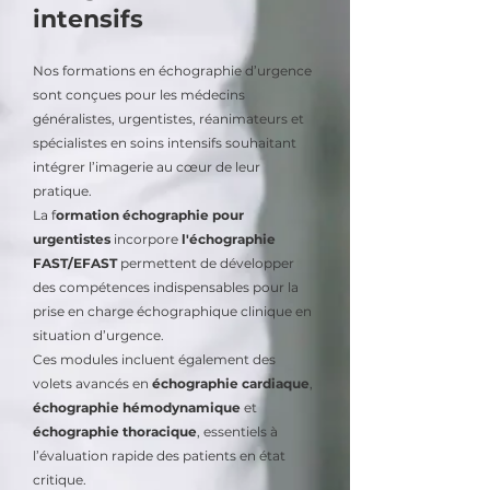
intensifs
Nos formations en échographie d’urgence
sont conçues pour les médecins
généralistes, urgentistes, réanimateurs et
spécialistes en soins intensifs souhaitant
intégrer l’imagerie au cœur de leur
pratique.
La f
ormation échographie pour
urgentistes
incorpore
l'échographie
FAST/EFAST
permettent de développer
des compétences indispensables pour la
prise en charge échographique clinique en
situation d’urgence.
Ces modules incluent également des
volets avancés en
échographie cardiaque
,
échographie hémodynamique
et
échographie thoracique
, essentiels à
l’évaluation rapide des patients en état
critique.