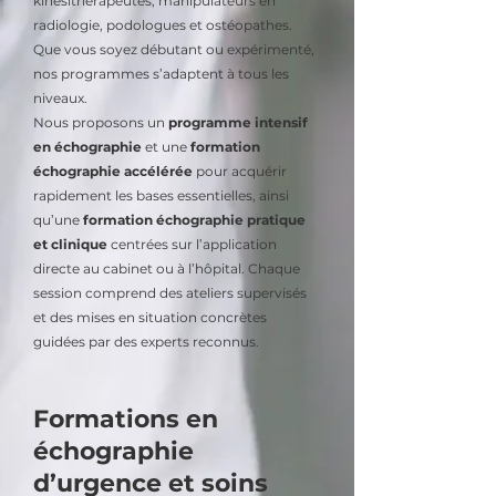
kinésithérapeutes, manipulateurs en
radiologie, podologues et ostéopathes.
Que vous soyez débutant ou expérimenté,
nos programmes s’adaptent à tous les
niveaux.
Nous proposons un
programme intensif
en échographie
et une
formation
échographie accélérée
pour acquérir
rapidement les bases essentielles, ainsi
qu’une
formation échographie pratique
et clinique
centrées sur l’application
directe au cabinet ou à l’hôpital. Chaque
session comprend des ateliers supervisés
et des mises en situation concrètes
guidées par des experts reconnus.
Formations en
échographie
d’urgence et soins