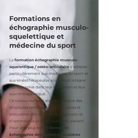
Formations en
échographie musculo-
squelettique et
médecine du sport
La
formation échographie musculo-
squelettique / ostéo-articulaire
s’adresse
particulièrement aux médecins du sport et
aux kinésithérapeutes souhaitant intégrer
l’échographie dans leur évaluation et leur
suivi thérapeutique.
Ce cursus complet aborde l’analyse des
structures tendineuses, musculaires et
articulaires afin d’affiner le diagnostic et
d’optimiser la prise en charge du patient.
Pour aller plus loin, la
formation
échographie des lésions musculaires